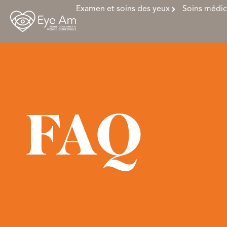
Examen et soins des yeux
Soins médic
FAQ