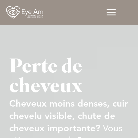
Perte de
cheveux
Cheveux moins denses, cuir
chevelu visible, chute de
cheveux importante?
Vous