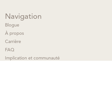
Navigation
Blogue
À propos
Carrière
FAQ
Implication et communauté
Boutique
Trouver une succursale
Référent
Infolettre
Soyez les premiers informés de nos offres exclusives et
des dernières tendances en matière de montures et de